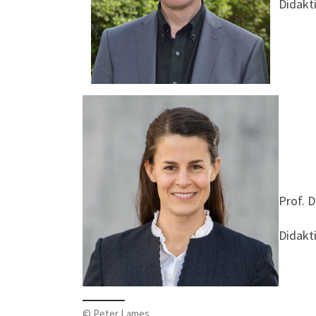
Didakt
Prof. D
Didakt
© Peter Lames