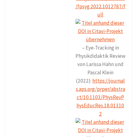
/fpsyg.2022.1012787/f
ull
– Eye-Tracking in
Physikdidaktik Review
von Larissa Hahn und
Pascal Klein
(2022):
https://journal
s.aps.org/prper/abstra
ct/10.1103/PhysRevP
hysEducRes.18.01310
2