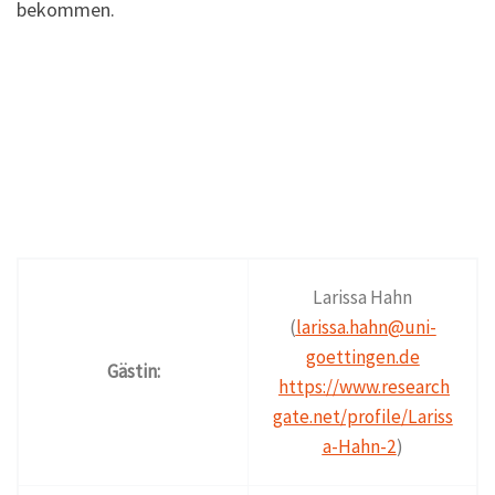
bekommen.
Larissa Hahn
(
larissa.hahn@uni-
goettingen.de
Gästin:
https://www.research
gate.net/profile/Lariss
a-Hahn-2
)