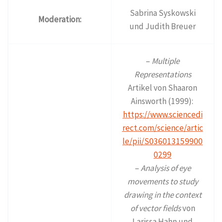
Sabrina Syskowski
Moderation:
und Judith Breuer
–
Multiple
Representations
Artikel von Shaaron
Ainsworth (1999):
https://www.sciencedi
rect.com/science/artic
le/pii/S036013159900
0299
–
Analysis of eye
movements to study
drawing in the context
of vector fields
von
Larissa Hahn und